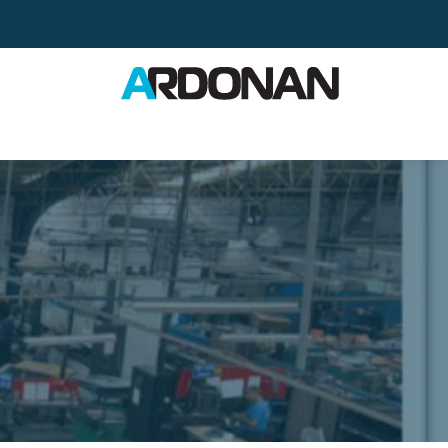
Ski
t
conten