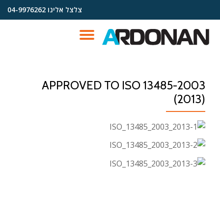
צלצל אלינו
04-9976262
Ski
t
TOGGLE
conten
AVIGATION
APPROVED TO ISO 13485-2003
(2013)